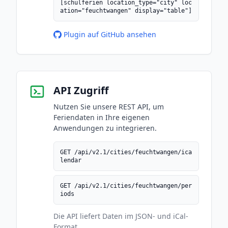
[schulferien location_type="city" loc
ation="feuchtwangen" display="table"]
Plugin auf GitHub ansehen
API Zugriff
Nutzen Sie unsere REST API, um
Feriendaten in Ihre eigenen
Anwendungen zu integrieren.
GET /api/v2.1/cities/feuchtwangen/ica
lendar
GET /api/v2.1/cities/feuchtwangen/per
iods
Die API liefert Daten im JSON- und iCal-
Format.