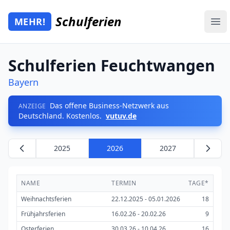
Zum Hauptinhalt springen
Schulferien
MEHR!
Mehr Schulferien
Ope
Schulferien Feuchtwangen
Bayern
Das offene Business-Netzwerk aus
ANZEIGE
Deutschland. Kostenlos.
vutuv.de
2025
2026
2027
NAME
TERMIN
TAGE*
Weihnachtsferien
22.12.2025 - 05.01.2026
18
Frühjahrsferien
16.02.26 - 20.02.26
9
Osterferien
30.03.26 - 10.04.26
16