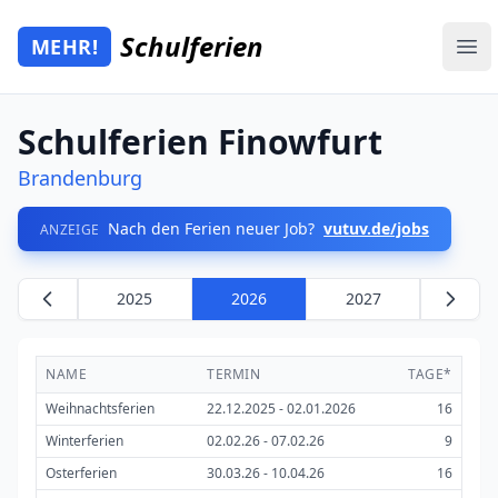
Zum Hauptinhalt springen
Schulferien
MEHR!
Mehr Schulferien
Ope
Schulferien Finowfurt
Brandenburg
Nach den Ferien neuer Job?
vutuv.de/jobs
ANZEIGE
2025
2026
2027
NAME
TERMIN
TAGE*
Weihnachtsferien
22.12.2025 - 02.01.2026
16
Winterferien
02.02.26 - 07.02.26
9
Osterferien
30.03.26 - 10.04.26
16