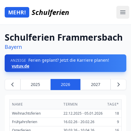
Zum Hauptinhalt springen
Schulferien
MEHR!
Mehr Schulferien
Ope
Schulferien Frammersbach
Bayern
Ferien geplant? Jetzt die Karriere planen!
ANZEIGE
vutuv.de
2025
2026
2027
NAME
TERMIN
TAGE*
Weihnachtsferien
22.12.2025 - 05.01.2026
18
Frühjahrsferien
16.02.26 - 20.02.26
9
Osterferien
30.03.26 - 10.04.26
16