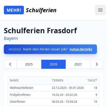
Zum Hauptinhalt springen
Schulferien
MEHR!
Mehr Schulferien
Ope
Schulferien Frasdorf
Bayern
Nach den Ferien neuer Job?
vutuv.de/jobs
ANZEIGE
2025
2026
2027
NAME
TERMIN
TAGE*
Weihnachtsferien
22.12.2025 - 05.01.2026
18
Frühjahrsferien
16.02.26 - 20.02.26
9
Osterferien
30.03.26 - 10.04.26
16