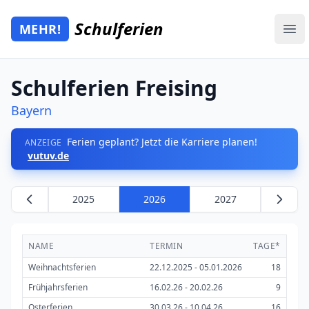
Zum Hauptinhalt springen
Schulferien
MEHR!
Mehr Schulferien
Ope
Schulferien Freising
Bayern
Ferien geplant? Jetzt die Karriere planen!
ANZEIGE
vutuv.de
2025
2026
2027
NAME
TERMIN
TAGE*
Weihnachtsferien
22.12.2025 - 05.01.2026
18
Frühjahrsferien
16.02.26 - 20.02.26
9
Osterferien
30.03.26 - 10.04.26
16