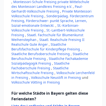
,
Montessori-Schule Freising private Mittelschule
des Montessori Landkreis Freising e.V.
,
Paul-
Gerhardt-Volksschule Freising
,
Private Montessori
Volksschule Freising
,
Sonderpädag. Förderzentrum
Freising, Förderschwer- punkt Sprache, Lernen,
Sozial-emotionale Entwickl.
,
St.-Korbinian-
Volksschule Freising
,
St.-Lantbert-Volksschule
Freising
,
Staatl. Fachschule für Blumenkunst
Weihenstephan
,
Staatl. Realschule Freising II
Realschule Gute Änger
,
Staatliche
Berufsfachschule für Kinderpflege Freising
,
Staatliche Berufsoberschule Freising
,
Staatliche
Berufsschule Freising
,
Staatliche Fachakademie
Sozialpädagogik Freising
,
Staatliche
Fachoberschule Freising
,
Staatliche
Wirtschaftsschule Freising
,
Volksschule Lerchenfeld
in Freising
,
Volksschule Neustift in Freising
und
Volksschule Vötting in Freising
Für welche Städte in Bayern gelten diese
Feriendaten?
Liste der Landkreise und Städte in Bayern.