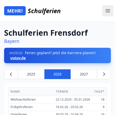
Zum Hauptinhalt springen
Schulferien
MEHR!
Mehr Schulferien
Ope
Schulferien Frensdorf
Bayern
Ferien geplant? Jetzt die Karriere planen!
ANZEIGE
vutuv.de
2025
2026
2027
NAME
TERMIN
TAGE*
Weihnachtsferien
22.12.2025 - 05.01.2026
18
Frühjahrsferien
16.02.26 - 20.02.26
9
Osterferien
30.03.26 - 10.04.26
16