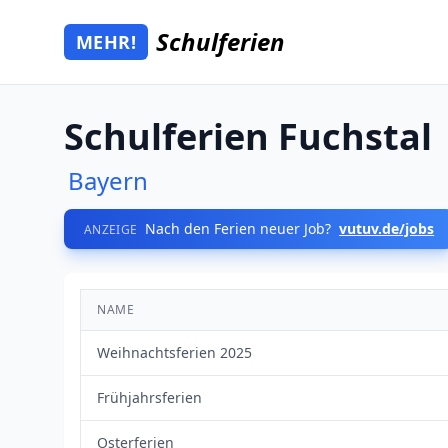
Zum Hauptinhalt springen
Schulferien
MEHR!
Mehr Schulferien
Schulferien Fuchstal
Bayern
Nach den Ferien neuer Job?
vutuv.de/jobs
ANZEIGE
NAME
Weihnachtsferien 2025
Frühjahrsferien
Osterferien