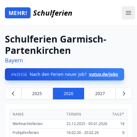
Zum Hauptinhalt springen
Schulferien
MEHR!
Mehr Schulferien
Ope
Schulferien Garmisch-
Partenkirchen
Bayern
Nach den Ferien neuer Job?
vutuv.de/jobs
ANZEIGE
2025
2026
2027
NAME
TERMIN
TAGE*
Weihnachtsferien
22.12.2025 - 05.01.2026
18
Frühjahrsferien
16.02.26 - 20.02.26
9