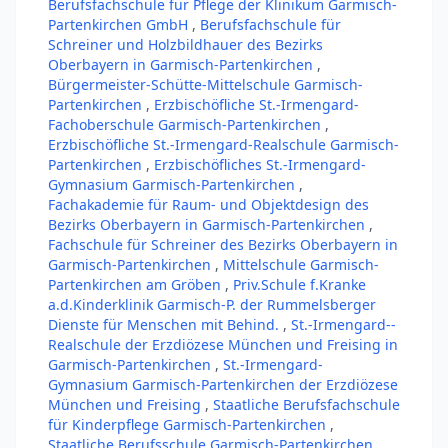
Berufsfachschule für Pflege der Klinikum Garmisch-
Partenkirchen GmbH
,
Berufsfachschule für
Schreiner und Holzbildhauer des Bezirks
Oberbayern in Garmisch-Partenkirchen
,
Bürgermeister-Schütte-Mittelschule Garmisch-
Partenkirchen
,
Erzbischöfliche St.-Irmengard-
Fachoberschule Garmisch-Partenkirchen
,
Erzbischöfliche St.-Irmengard-Realschule Garmisch-
Partenkirchen
,
Erzbischöfliches St.-Irmengard-
Gymnasium Garmisch-Partenkirchen
,
Fachakademie für Raum- und Objektdesign des
Bezirks Oberbayern in Garmisch-Partenkirchen
,
Fachschule für Schreiner des Bezirks Oberbayern in
Garmisch-Partenkirchen
,
Mittelschule Garmisch-
Partenkirchen am Gröben
,
Priv.Schule f.Kranke
a.d.Kinderklinik Garmisch-P. der Rummelsberger
Dienste für Menschen mit Behind.
,
St.-Irmengard--
Realschule der Erzdiözese München und Freising in
Garmisch-Partenkirchen
,
St.-Irmengard-
Gymnasium Garmisch-Partenkirchen der Erzdiözese
München und Freising
,
Staatliche Berufsfachschule
für Kinderpflege Garmisch-Partenkirchen
,
Staatliche Berufsschule Garmisch-Partenkirchen
,