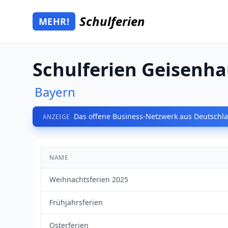
Zum Hauptinhalt springen
Schulferien
MEHR!
Mehr Schulferien
Schulferien Geisenh
Bayern
Das offene Business-Netzwerk aus Deutschla
ANZEIGE
NAME
Weihnachtsferien 2025
Frühjahrsferien
Osterferien