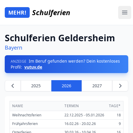
Zum Hauptinhalt springen
Schulferien
MEHR!
Mehr Schulferien
Ope
Schulferien Geldersheim
Bayern
Im Beruf gefunden werden? Dein kostenloses
ANZEIGE
Profil:
vutuv.de
2025
2026
2027
NAME
TERMIN
TAGE*
Weihnachtsferien
22.12.2025 - 05.01.2026
18
Frühjahrsferien
16.02.26 - 20.02.26
9
Osterferien
30.03.26 - 10.04.26
16