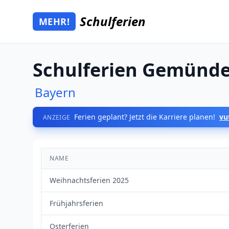
Zum Hauptinhalt springen
Schulferien
MEHR!
Mehr Schulferien
Schulferien Gemünd
Bayern
Ferien geplant? Jetzt die Karriere planen!
vu
ANZEIGE
NAME
Weihnachtsferien 2025
Frühjahrsferien
Osterferien