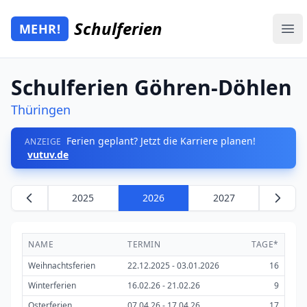
Zum Hauptinhalt springen
Schulferien
MEHR!
Mehr Schulferien
Ope
Schulferien Göhren-Döhlen
Thüringen
Ferien geplant? Jetzt die Karriere planen!
ANZEIGE
vutuv.de
2025
2026
2027
NAME
TERMIN
TAGE*
Weihnachtsferien
22.12.2025 - 03.01.2026
16
Winterferien
16.02.26 - 21.02.26
9
Osterferien
07.04.26 - 17.04.26
17