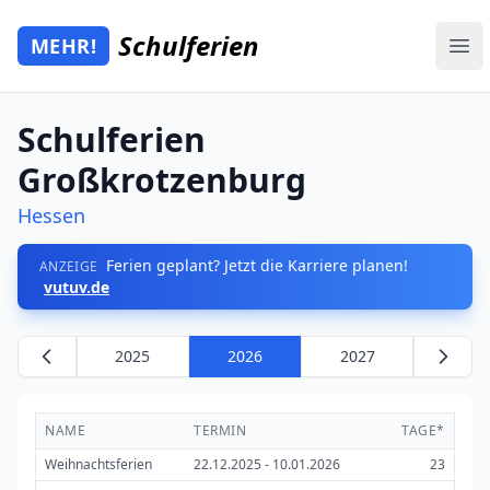
Zum Hauptinhalt springen
Schulferien
MEHR!
Mehr Schulferien
Ope
Schulferien
Großkrotzenburg
Hessen
Ferien geplant? Jetzt die Karriere planen!
ANZEIGE
vutuv.de
2025
2026
2027
NAME
TERMIN
TAGE*
Weihnachtsferien
22.12.2025 - 10.01.2026
23