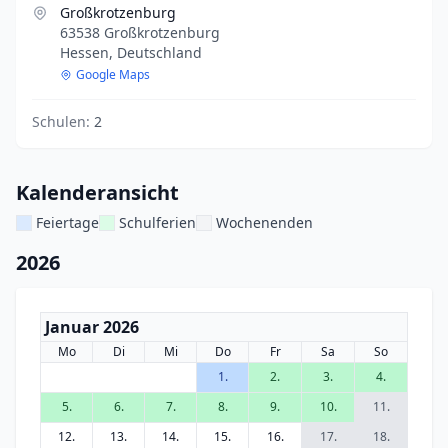
Großkrotzenburg
63538 Großkrotzenburg
Hessen, Deutschland
Google Maps
Schulen:
2
Kalenderansicht
Feiertage
Schulferien
Wochenenden
2026
Januar 2026
Mo
Di
Mi
Do
Fr
Sa
So
1.
2.
3.
4.
5.
6.
7.
8.
9.
10.
11.
12.
13.
14.
15.
16.
17.
18.