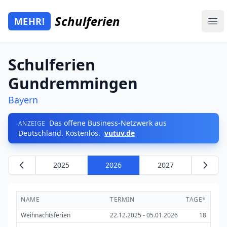
Zum Hauptinhalt springen
Schulferien
MEHR!
Mehr Schulferien
Ope
Schulferien
Gundremmingen
Bayern
Das offene Business-Netzwerk aus
ANZEIGE
Deutschland. Kostenlos.
vutuv.de
2025
2026
2027
NAME
TERMIN
TAGE*
Weihnachtsferien
22.12.2025 - 05.01.2026
18