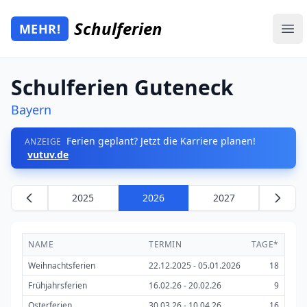
Zum Hauptinhalt springen
Schulferien
MEHR!
Mehr Schulferien
Ope
Schulferien Guteneck
Bayern
Ferien geplant? Jetzt die Karriere planen!
ANZEIGE
vutuv.de
2025
2026
2027
NAME
TERMIN
TAGE*
Weihnachtsferien
22.12.2025 - 05.01.2026
18
Frühjahrsferien
16.02.26 - 20.02.26
9
Osterferien
30.03.26 - 10.04.26
16