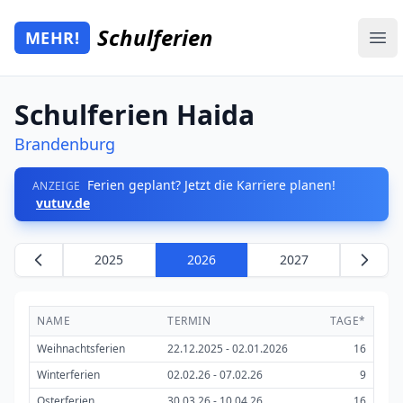
Zum Hauptinhalt springen
Schulferien
MEHR!
Mehr Schulferien
Ope
Schulferien Haida
Brandenburg
Ferien geplant? Jetzt die Karriere planen!
ANZEIGE
vutuv.de
2025
2026
2027
NAME
TERMIN
TAGE*
Weihnachtsferien
22.12.2025 - 02.01.2026
16
Winterferien
02.02.26 - 07.02.26
9
Osterferien
30.03.26 - 10.04.26
16