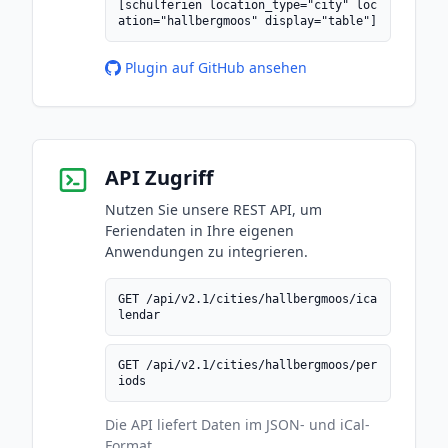
[schulferien location_type="city" loc
ation="hallbergmoos" display="table"]
Plugin auf GitHub ansehen
API Zugriff
Nutzen Sie unsere REST API, um
Feriendaten in Ihre eigenen
Anwendungen zu integrieren.
GET /api/v2.1/cities/hallbergmoos/ica
lendar
GET /api/v2.1/cities/hallbergmoos/per
iods
Die API liefert Daten im JSON- und iCal-
Format.