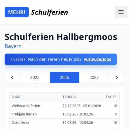
Zum Hauptinhalt springen
Schulferien
MEHR!
Mehr Schulferien
Ope
Schulferien Hallbergmoos
Bayern
Nach den Ferien neuer Job?
vutuv.de/jobs
ANZEIGE
2025
2026
2027
NAME
TERMIN
TAGE*
Weihnachtsferien
22.12.2025 - 05.01.2026
18
Frühjahrsferien
16.02.26 - 20.02.26
9
Osterferien
30.03.26 - 10.04.26
16