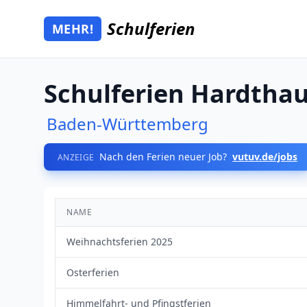
Zum Hauptinhalt springen
Schulferien
MEHR!
Mehr Schulferien
Schulferien Hardtha
Baden-Württemberg
Nach den Ferien neuer Job?
vutuv.de/jobs
ANZEIGE
NAME
Weihnachtsferien 2025
Osterferien
Himmelfahrt- und Pfingstferien