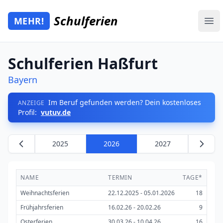
Zum Hauptinhalt springen
Schulferien
MEHR!
Mehr Schulferien
Ope
Schulferien Haßfurt
Bayern
Im Beruf gefunden werden? Dein kostenloses
ANZEIGE
Profil:
vutuv.de
2025
2026
2027
NAME
TERMIN
TAGE*
Weihnachtsferien
22.12.2025 - 05.01.2026
18
Frühjahrsferien
16.02.26 - 20.02.26
9
Osterferien
30.03.26 - 10.04.26
16