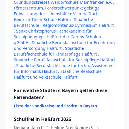
Gründungskreises Waldorfschule Mainfranken e.V.
,
Förderzentrum, Förderschwerpunkt geistige
Entwicklung der Lebenshilfe e.V. in Haßfurt
,
Heinrich-Thein-Schule Haßfurt Staatliche
Berufsschule
,
Regiomontanus-Gymnasium Haßfurt
,
Sankt-Christophorus-Fachakademie für
Sozialpädagogik Haßfurt der Caritas-Schulen
gGmbH
,
Staatliche Berufsfachschule für Ernährung
und Versorgung Haßfurt
,
Staatliche
Berufsfachschule für Kinderpflege Haßfurt
,
Staatliche Berufsfachschule für Sozialpflege Haßfurt
,
Staatliche Berufsfachschule für techn. Assistenten
für Informatik Haßfurt
,
Staatliche Realschule
Haßfurt
und
Volksschule Haßfurt
Für welche Städte in Bayern gelten diese
Feriendaten?
Liste der Landkreise und Städte in Bayern.
Schulfrei in Haßfurt 2026
Neujahrstag (1.1.), Heilige Drei Könige (6.1.),