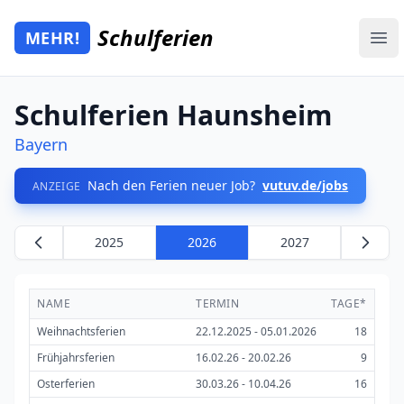
Zum Hauptinhalt springen
Schulferien
MEHR!
Mehr Schulferien
Ope
Schulferien Haunsheim
Bayern
Nach den Ferien neuer Job?
vutuv.de/jobs
ANZEIGE
2025
2026
2027
NAME
TERMIN
TAGE*
Weihnachtsferien
22.12.2025 - 05.01.2026
18
Frühjahrsferien
16.02.26 - 20.02.26
9
Osterferien
30.03.26 - 10.04.26
16