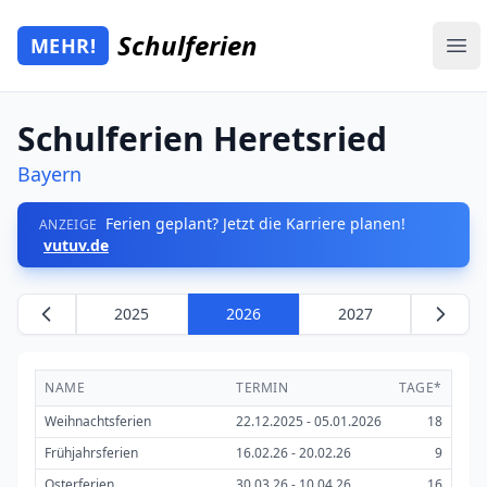
Zum Hauptinhalt springen
Schulferien
MEHR!
Mehr Schulferien
Ope
Schulferien Heretsried
Bayern
Ferien geplant? Jetzt die Karriere planen!
ANZEIGE
vutuv.de
2025
2026
2027
NAME
TERMIN
TAGE*
Weihnachtsferien
22.12.2025 - 05.01.2026
18
Frühjahrsferien
16.02.26 - 20.02.26
9
Osterferien
30.03.26 - 10.04.26
16