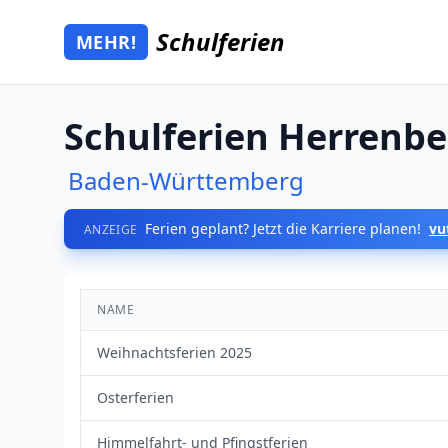
Zum Hauptinhalt springen
Schulferien
MEHR!
Mehr Schulferien
Schulferien Herrenbe
Baden-Württemberg
Ferien geplant? Jetzt die Karriere planen!
vu
ANZEIGE
NAME
Weihnachtsferien 2025
Osterferien
Himmelfahrt- und Pfingstferien