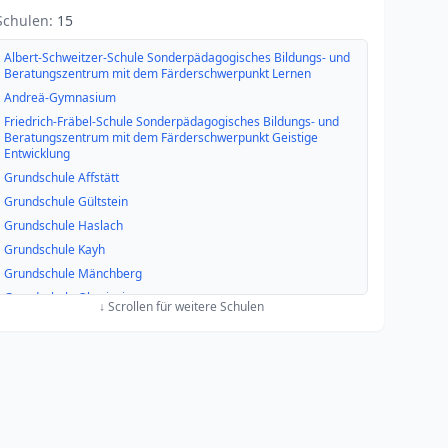
Schulen:
15
Albert-Schweitzer-Schule Sonderpädagogisches Bildungs- und
Beratungszentrum mit dem Färderschwerpunkt Lernen
Andreä-Gymnasium
Friedrich-Fräbel-Schule Sonderpädagogisches Bildungs- und
Beratungszentrum mit dem Färderschwerpunkt Geistige
Entwicklung
Grundschule Affstätt
Grundschule Gültstein
Grundschule Haslach
Grundschule Kayh
Grundschule Mänchberg
Grundschule Oberjesingen
↓ Scrollen für weitere Schulen
Jerg-Ratgeb-Realschule
Karl-Kühnle-Grundschule Kuppingen
Pfalzgraf-Rudolf-Schule Grundschule
Schickhardt-Gymnasium
Theodor-Schüz-Realschule
Vogt-Hess-Schule Grund- und Werkrealschule