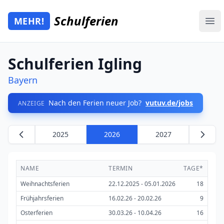
Zum Hauptinhalt springen
Schulferien
MEHR!
Mehr Schulferien
Ope
Schulferien Igling
Bayern
Nach den Ferien neuer Job?
vutuv.de/jobs
ANZEIGE
2025
2026
2027
NAME
TERMIN
TAGE*
Weihnachtsferien
22.12.2025 - 05.01.2026
18
Frühjahrsferien
16.02.26 - 20.02.26
9
Osterferien
30.03.26 - 10.04.26
16