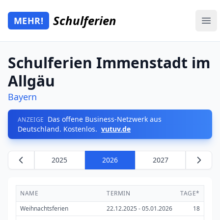
Zum Hauptinhalt springen
Schulferien
MEHR!
Mehr Schulferien
Ope
Schulferien Immenstadt im
Allgäu
Bayern
Das offene Business-Netzwerk aus
ANZEIGE
Deutschland. Kostenlos.
vutuv.de
2025
2026
2027
NAME
TERMIN
TAGE*
Weihnachtsferien
22.12.2025 - 05.01.2026
18