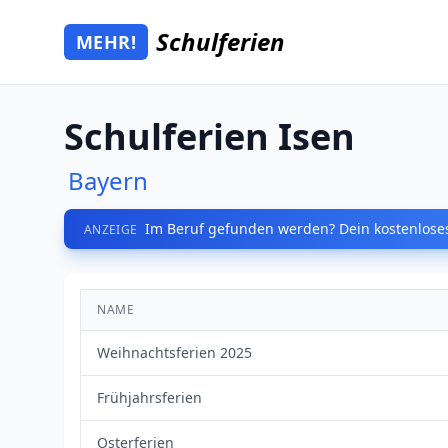
Zum Hauptinhalt springen
Schulferien
MEHR!
Mehr Schulferien
Schulferien Isen
Bayern
Im Beruf gefunden werden? Dein kostenloses
ANZEIGE
NAME
Weihnachtsferien 2025
Frühjahrsferien
Osterferien