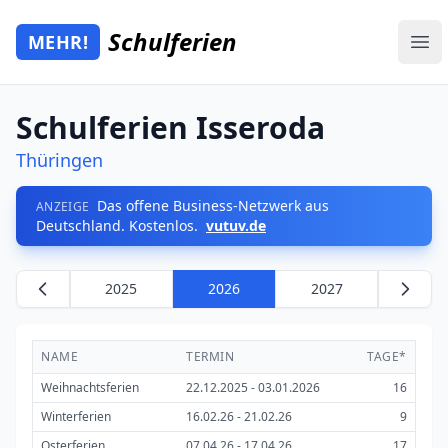
Zum Hauptinhalt springen
Schulferien
MEHR!
Mehr Schulferien
Ope
Schulferien Isseroda
Thüringen
Das offene Business-Netzwerk aus
ANZEIGE
Deutschland. Kostenlos.
vutuv.de
2025
2026
2027
NAME
TERMIN
TAGE*
Weihnachtsferien
22.12.2025 - 03.01.2026
16
Winterferien
16.02.26 - 21.02.26
9
Osterferien
07.04.26 - 17.04.26
17