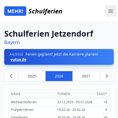
Zum Hauptinhalt springen
Schulferien
MEHR!
Mehr Schulferien
Ope
Schulferien Jetzendorf
Bayern
Ferien geplant? Jetzt die Karriere planen!
ANZEIGE
vutuv.de
2025
2026
2027
NAME
TERMIN
TAGE*
Weihnachtsferien
22.12.2025 - 05.01.2026
18
Frühjahrsferien
16.02.26 - 20.02.26
9
Osterferien
30.03.26 - 10.04.26
16