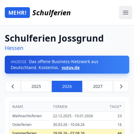
Zum Hauptinhalt springen
Schulferien
MEHR!
Mehr Schulferien
Ope
Schulferien Jossgrund
Hessen
Das offene Business-Netzwerk aus
ANZEIGE
Deutschland. Kostenlos.
vutuv.de
2025
2026
2027
NAME
TERMIN
TAGE*
Weihnachtsferien
22.12.2025 - 10.01.2026
23
Osterferien
30.03.26 - 10.04.26
16
Sommerferien
29.06.26 - 07.08.26
44