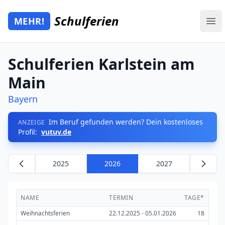
Zum Hauptinhalt springen
Schulferien
MEHR!
Mehr Schulferien
Ope
Schulferien Karlstein am
Main
Bayern
Im Beruf gefunden werden? Dein kostenloses
ANZEIGE
Profil:
vutuv.de
2025
2026
2027
NAME
TERMIN
TAGE*
Weihnachtsferien
22.12.2025 - 05.01.2026
18