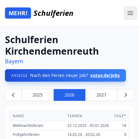
Zum Hauptinhalt springen
Schulferien
MEHR!
Mehr Schulferien
Ope
Schulferien
Kirchendemenreuth
Bayern
Nach den Ferien neuer Job?
vutuv.de/jobs
ANZEIGE
2025
2026
2027
NAME
TERMIN
TAGE*
Weihnachtsferien
22.12.2025 - 05.01.2026
18
Frühjahrsferien
16.02.26 - 20.02.26
9