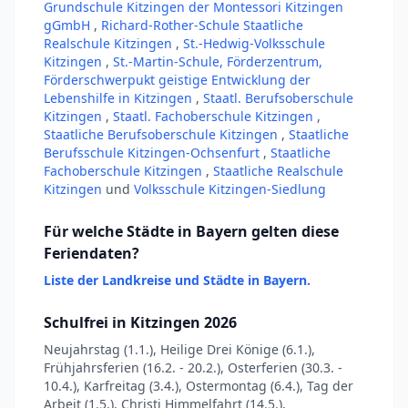
Grundschule Kitzingen der Montessori Kitzingen
gGmbH
,
Richard-Rother-Schule Staatliche
Realschule Kitzingen
,
St.-Hedwig-Volksschule
Kitzingen
,
St.-Martin-Schule, Förderzentrum,
Förderschwerpukt geistige Entwicklung der
Lebenshilfe in Kitzingen
,
Staatl. Berufsoberschule
Kitzingen
,
Staatl. Fachoberschule Kitzingen
,
Staatliche Berufsoberschule Kitzingen
,
Staatliche
Berufsschule Kitzingen-Ochsenfurt
,
Staatliche
Fachoberschule Kitzingen
,
Staatliche Realschule
Kitzingen
und
Volksschule Kitzingen-Siedlung
Für welche Städte in Bayern gelten diese
Feriendaten?
Liste der Landkreise und Städte in Bayern.
Schulfrei in Kitzingen 2026
Neujahrstag (1.1.), Heilige Drei Könige (6.1.),
Frühjahrsferien (16.2. - 20.2.), Osterferien (30.3. -
10.4.), Karfreitag (3.4.), Ostermontag (6.4.), Tag der
Arbeit (1.5.), Christi Himmelfahrt (14.5.),