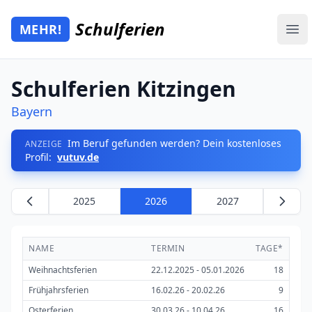
Zum Hauptinhalt springen
Schulferien
MEHR!
Mehr Schulferien
Ope
Schulferien Kitzingen
Bayern
Im Beruf gefunden werden? Dein kostenloses
ANZEIGE
Profil:
vutuv.de
2025
2026
2027
NAME
TERMIN
TAGE*
Weihnachtsferien
22.12.2025 - 05.01.2026
18
Frühjahrsferien
16.02.26 - 20.02.26
9
Osterferien
30.03.26 - 10.04.26
16