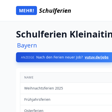
Zum Hauptinhalt springen
Schulferien
MEHR!
Mehr Schulferien
Schulferien Kleinaiti
Bayern
Nach den Ferien neuer Job?
vutuv.de/jobs
ANZEIGE
NAME
Weihnachtsferien 2025
Frühjahrsferien
Osterferien