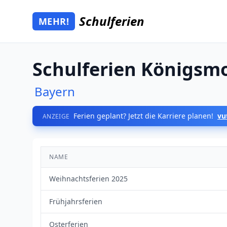
Zum Hauptinhalt springen
Schulferien
MEHR!
Mehr Schulferien
Schulferien Königsm
Bayern
Ferien geplant? Jetzt die Karriere planen!
vu
ANZEIGE
NAME
Weihnachtsferien 2025
Frühjahrsferien
Osterferien