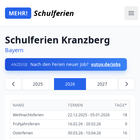
Zum Hauptinhalt springen
Schulferien
MEHR!
Mehr Schulferien
Ope
Schulferien Kranzberg
Bayern
Nach den Ferien neuer Job?
vutuv.de/jobs
ANZEIGE
2025
2026
2027
NAME
TERMIN
TAGE*
Weihnachtsferien
22.12.2025 - 05.01.2026
18
Frühjahrsferien
16.02.26 - 20.02.26
9
Osterferien
30.03.26 - 10.04.26
16