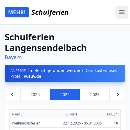
Zum Hauptinhalt springen
Schulferien
MEHR!
Mehr Schulferien
Ope
Schulferien
Langensendelbach
Bayern
Im Beruf gefunden werden? Dein kostenloses
ANZEIGE
Profil:
vutuv.de
2025
2026
2027
NAME
TERMIN
TAGE*
Weihnachtsferien
22.12.2025 - 05.01.2026
18