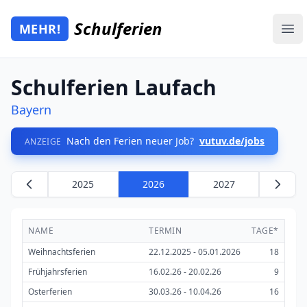
Zum Hauptinhalt springen
Schulferien
MEHR!
Mehr Schulferien
Ope
Schulferien Laufach
Bayern
Nach den Ferien neuer Job?
vutuv.de/jobs
ANZEIGE
2025
2026
2027
NAME
TERMIN
TAGE*
Weihnachtsferien
22.12.2025 - 05.01.2026
18
Frühjahrsferien
16.02.26 - 20.02.26
9
Osterferien
30.03.26 - 10.04.26
16