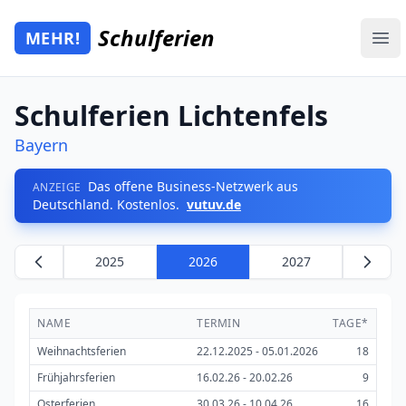
Zum Hauptinhalt springen
Schulferien
MEHR!
Mehr Schulferien
Ope
Schulferien Lichtenfels
Bayern
Das offene Business-Netzwerk aus
ANZEIGE
Deutschland. Kostenlos.
vutuv.de
2025
2026
2027
NAME
TERMIN
TAGE*
Weihnachtsferien
22.12.2025 - 05.01.2026
18
Frühjahrsferien
16.02.26 - 20.02.26
9
Osterferien
30.03.26 - 10.04.26
16