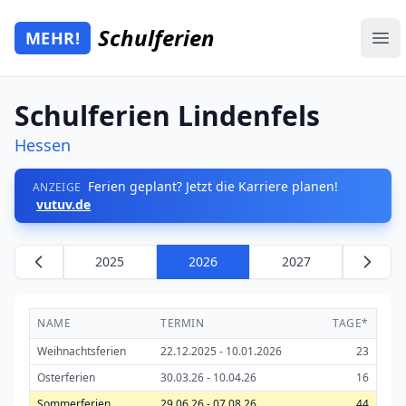
Zum Hauptinhalt springen
Schulferien
MEHR!
Mehr Schulferien
Ope
Schulferien Lindenfels
Hessen
Ferien geplant? Jetzt die Karriere planen!
ANZEIGE
vutuv.de
2025
2026
2027
NAME
TERMIN
TAGE*
Weihnachtsferien
22.12.2025 - 10.01.2026
23
Osterferien
30.03.26 - 10.04.26
16
Sommerferien
29.06.26 - 07.08.26
44