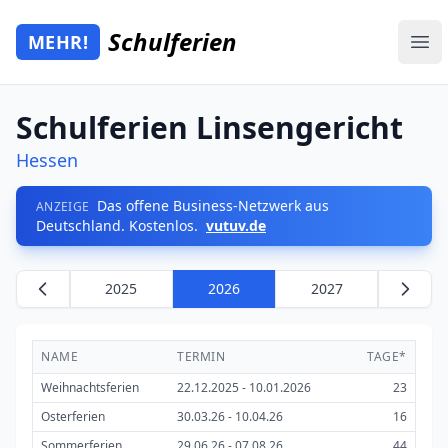
Zum Hauptinhalt springen
Schulferien
MEHR!
Mehr Schulferien
Ope
Schulferien Linsengericht
Hessen
Das offene Business-Netzwerk aus
ANZEIGE
Deutschland. Kostenlos.
vutuv.de
2025
2026
2027
NAME
TERMIN
TAGE*
Weihnachtsferien
22.12.2025 - 10.01.2026
23
Osterferien
30.03.26 - 10.04.26
16
Sommerferien
29.06.26 - 07.08.26
44