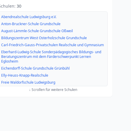
Schulen:
30
Abendrealschule Ludwigsburg e.V.
Anton-Bruckner-Schule Grundschule
August-Lämmle-Schule Grundschule Oßweil
Bildungszentrum West Osterholzschule Grundschule
Carl-Friedrich-Gauss-Privatschulen Realschule und Gymnasium
Eberhard-Ludwig-Schule Sonderpädagogisches Bildungs- und
Beratungszentrum mit dem Färderschwerpunkt Lernen
Eglosheim
Eichendorff-Schule Grundschule Grünbühl
Elly-Heuss-Knapp-Realschule
Freie Waldorfschule Ludwigsburg
Friedensschule Grundschule
↓ Scrollen für weitere Schulen
Friedrich-Schiller-Gymnasium
Friedrich-von-Keller-Schule Grundschule Neckarweihingen
Fräbelschule Sonderpädagogisches Bildungs- und
Beratungszentrum mit dem Färderschwerpunkt Sprache
Gemeinschaftsschule Innenstadt
Goethe-Gymnasium