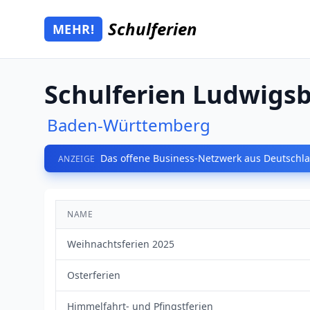
Zum Hauptinhalt springen
Schulferien
MEHR!
Mehr Schulferien
Schulferien Ludwigs
Baden-Württemberg
Das offene Business-Netzwerk aus Deutschla
ANZEIGE
NAME
Weihnachtsferien 2025
Osterferien
Himmelfahrt- und Pfingstferien