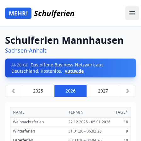
Zum Hauptinhalt springen
Schulferien
MEHR!
Mehr Schulferien
Ope
Schulferien Mannhausen
Sachsen-Anhalt
Das offene Business-Netzwerk aus
ANZEIGE
Deutschland. Kostenlos.
vutuv.de
2025
2026
2027
NAME
TERMIN
TAGE*
Weihnachtsferien
22.12.2025 - 05.01.2026
18
Winterferien
31.01.26 - 06.02.26
9
Osterferien
30.03.26 - 04.04.26
10