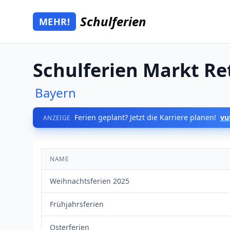
Zum Hauptinhalt springen
Schulferien
MEHR!
Mehr Schulferien
Schulferien Markt R
Bayern
Ferien geplant? Jetzt die Karriere planen!
vu
ANZEIGE
NAME
Weihnachtsferien 2025
Frühjahrsferien
Osterferien