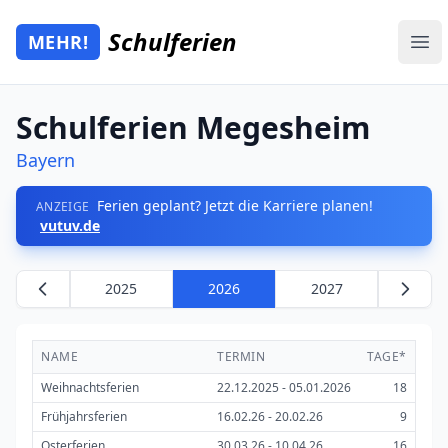
Zum Hauptinhalt springen
Schulferien
MEHR!
Mehr Schulferien
Ope
Schulferien Megesheim
Bayern
Ferien geplant? Jetzt die Karriere planen!
ANZEIGE
vutuv.de
2025
2026
2027
NAME
TERMIN
TAGE*
Weihnachtsferien
22.12.2025 - 05.01.2026
18
Frühjahrsferien
16.02.26 - 20.02.26
9
Osterferien
30.03.26 - 10.04.26
16