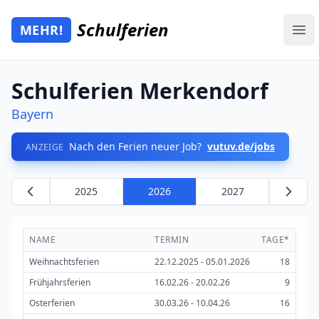
Zum Hauptinhalt springen
Schulferien
MEHR!
Mehr Schulferien
Ope
Schulferien Merkendorf
Bayern
Nach den Ferien neuer Job?
vutuv.de/jobs
ANZEIGE
2025
2026
2027
NAME
TERMIN
TAGE*
Weihnachtsferien
22.12.2025 - 05.01.2026
18
Frühjahrsferien
16.02.26 - 20.02.26
9
Osterferien
30.03.26 - 10.04.26
16