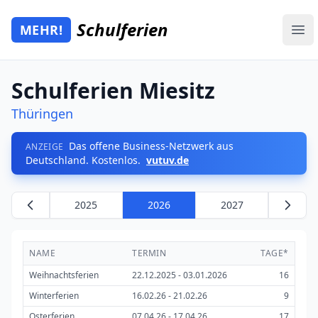
Zum Hauptinhalt springen
Schulferien
MEHR!
Mehr Schulferien
Ope
Schulferien Miesitz
Thüringen
Das offene Business-Netzwerk aus
ANZEIGE
Deutschland. Kostenlos.
vutuv.de
2025
2026
2027
NAME
TERMIN
TAGE*
Weihnachtsferien
22.12.2025 - 03.01.2026
16
Winterferien
16.02.26 - 21.02.26
9
Osterferien
07.04.26 - 17.04.26
17