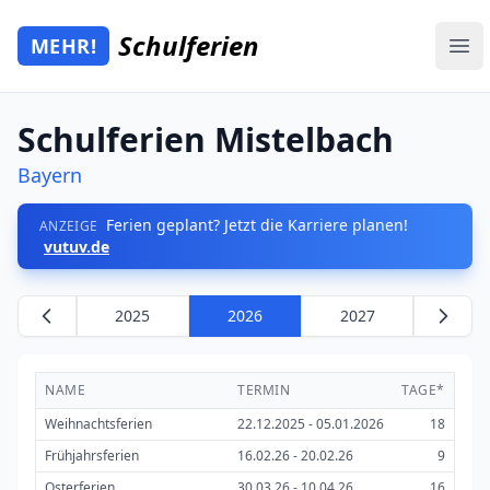
Zum Hauptinhalt springen
Schulferien
MEHR!
Mehr Schulferien
Ope
Schulferien Mistelbach
Bayern
Ferien geplant? Jetzt die Karriere planen!
ANZEIGE
vutuv.de
2025
2026
2027
NAME
TERMIN
TAGE*
Weihnachtsferien
22.12.2025 - 05.01.2026
18
Frühjahrsferien
16.02.26 - 20.02.26
9
Osterferien
30.03.26 - 10.04.26
16