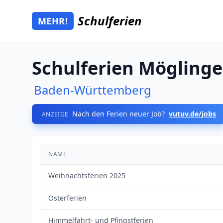
Zum Hauptinhalt springen
Schulferien
MEHR!
Mehr Schulferien
Schulferien Mögling
Baden-Württemberg
Nach den Ferien neuer Job?
vutuv.de/jobs
ANZEIGE
NAME
Weihnachtsferien 2025
Osterferien
Himmelfahrt- und Pfingstferien