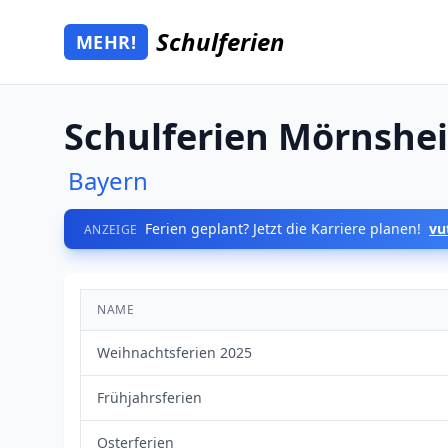
Zum Hauptinhalt springen
Schulferien
MEHR!
Mehr Schulferien
Schulferien Mörnshe
Bayern
Ferien geplant? Jetzt die Karriere planen!
vu
ANZEIGE
NAME
Weihnachtsferien 2025
Frühjahrsferien
Osterferien