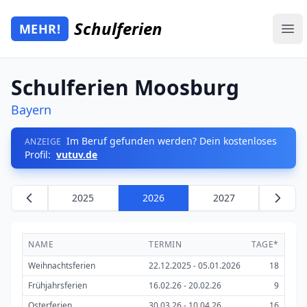
Zum Hauptinhalt springen
Schulferien
MEHR!
Mehr Schulferien
Ope
Schulferien Moosburg
Bayern
Im Beruf gefunden werden? Dein kostenloses
ANZEIGE
Profil:
vutuv.de
2025
2026
2027
NAME
TERMIN
TAGE*
Weihnachtsferien
22.12.2025 - 05.01.2026
18
Frühjahrsferien
16.02.26 - 20.02.26
9
Osterferien
30.03.26 - 10.04.26
16