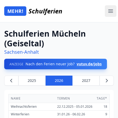
Zum Hauptinhalt springen
Schulferien
MEHR!
Mehr Schulferien
Ope
Schulferien Mücheln
(Geiseltal)
Sachsen-Anhalt
Nach den Ferien neuer Job?
vutuv.de/jobs
ANZEIGE
2025
2026
2027
NAME
TERMIN
TAGE*
Weihnachtsferien
22.12.2025 - 05.01.2026
18
Winterferien
31.01.26 - 06.02.26
9